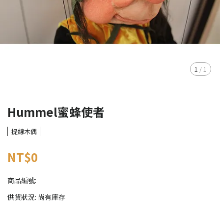
1
/
1
Hummel蜜蜂使者
提線木偶
NT$0
商品編號:
供貨狀況:
尚有庫存